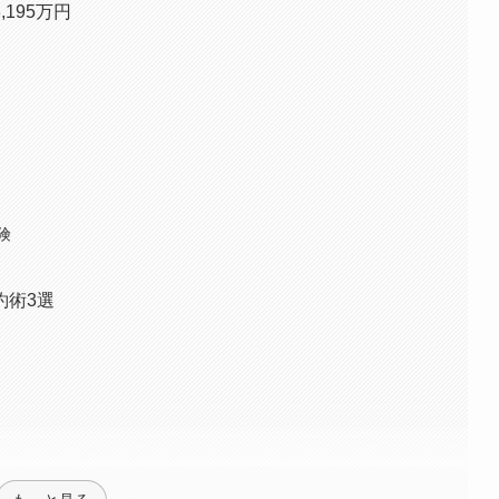
195万円
選
険
約術3選