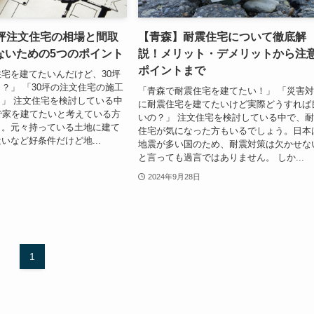
0坪注文住宅の相場と間取
【青森】耐震住宅について徹底解
ないための5つのポイント
説！メリット・デメリットから注
ポイントまで
宅を建てたいんだけど、30坪
？」 「30坪の注文住宅の施工
「青森で耐震住宅を建てたい！」 「災害
」 注文住宅を検討している中
に耐震住宅を建てたいけど実際どうすれば
で家を建てたいと考えている方
いの？」 注文住宅を検討している中で、
う。元々持っている土地に建て
住宅が気になった方もいるでしょう。日本
いなど好条件だけど地...
地震が多い国のため、耐震対策は欠かせな
と言っても過言ではありません。 しか...
2024年9月28日
1